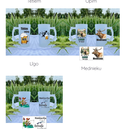
Tētiem
Opim
Līgo
Mednieku