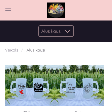
Alus kausi
Veikals
Alus kausi