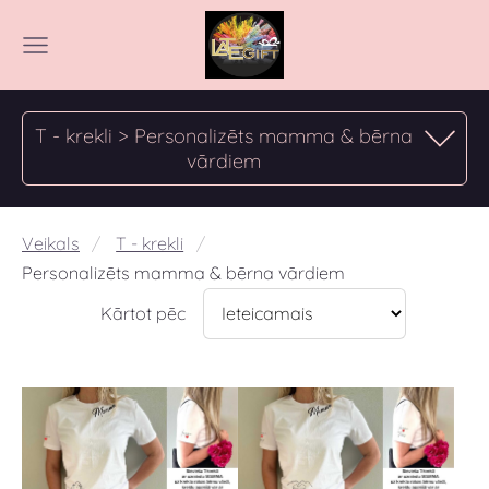
T - krekli > Personalizēts mamma & bērna
vārdiem
Veikals
T - krekli
Personalizēts mamma & bērna vārdiem
Kārtot pēc