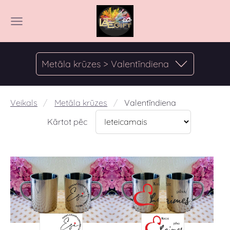
Metāla krūzes > Valentīndiena
Veikals
Metāla krūzes
Valentīndiena
Kārtot pēc