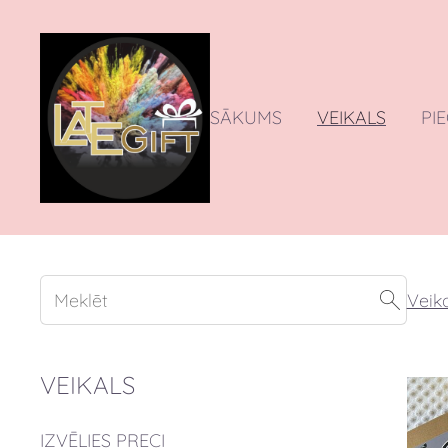
SĀKUMS
VEIKALS
PI
Veika
VEIKALS
IZVĒLIES PRECI