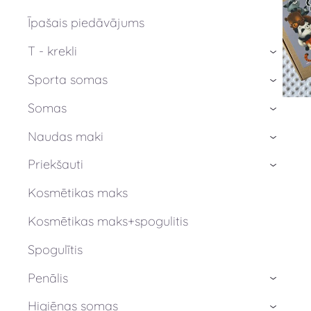
Īpašais piedāvājums
T - krekli
›
Sporta somas
›
Somas
›
Naudas maki
›
Priekšauti
›
Kosmētikas maks
Kosmētikas maks+spogulitis
Spogulītis
Penālis
›
Higiēnas somas
›