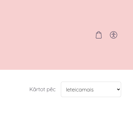
e
Kārtot pēc