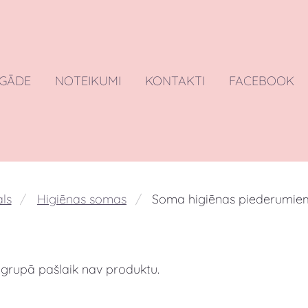
EGĀDE
NOTEIKUMI
KONTAKTI
FACEBOOK
ls
Higiēnas somas
Soma higiēnas piederumie
 grupā pašlaik nav produktu.