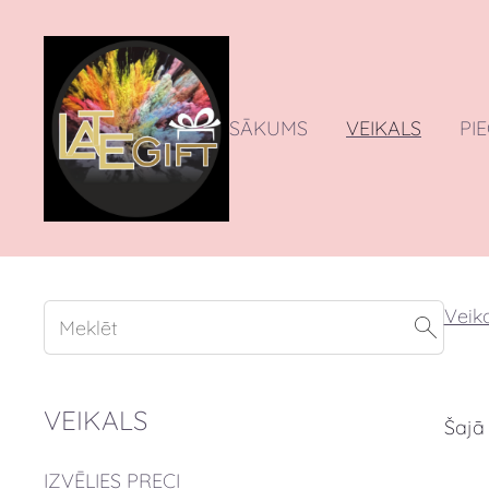
SĀKUMS
VEIKALS
PI
Veika
VEIKALS
Šajā
IZVĒLIES PRECI