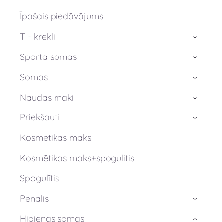
Īpašais piedāvājums
T - krekli
›
Sporta somas
›
Somas
›
Naudas maki
›
Priekšauti
›
Kosmētikas maks
Kosmētikas maks+spogulitis
Spogulītis
Penālis
›
Higiēnas somas
›