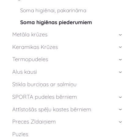
Soma higiēnai, pakarināma
Soma higiēnas piederumiem
Metāla krūzes
›
Keramikas Krūzes
›
Termopudeles
›
Alus kausi
›
Stikla burciņas ar salmiņu
SPORTA pudeles bērniem
›
Attīstošās spēļu kastes bērniem
›
Preces Zīdaiņiem
›
Puzles