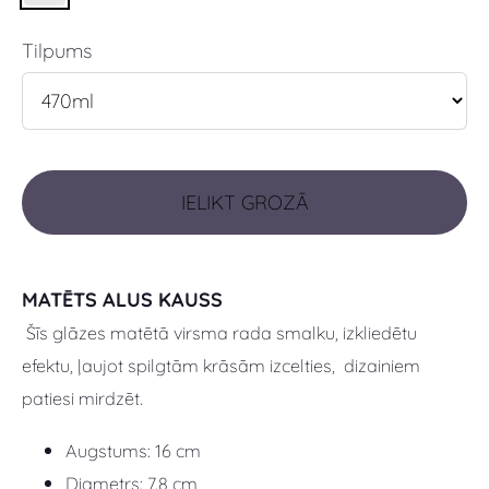
Tilpums
IELIKT GROZĀ
MATĒTS ALUS KAUSS
Šīs glāzes matētā virsma rada
smalku, izkliedētu
efektu, ļaujot spilgtām krāsām izcelties, dizainiem
patiesi mirdzēt.
Augstums: 16 cm
Diametrs: 7.8 cm