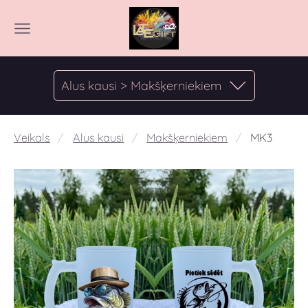
Alus kausi > Makšķerniekiem
Veikals
Alus kausi
Makšķerniekiem
MK3