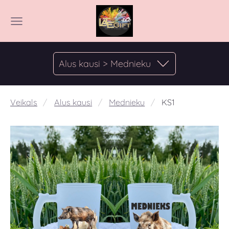
Alus kausi > Mednieku
Veikals
Alus kausi
Mednieku
KS1