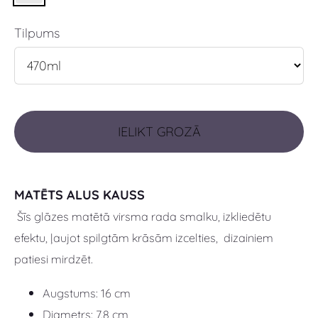
Tilpums
IELIKT GROZĀ
MATĒTS ALUS KAUSS
Šīs glāzes matētā virsma rada
smalku, izkliedētu
efektu, ļaujot spilgtām krāsām izcelties, dizainiem
patiesi mirdzēt.
Augstums: 16 cm
Diametrs: 7.8 cm