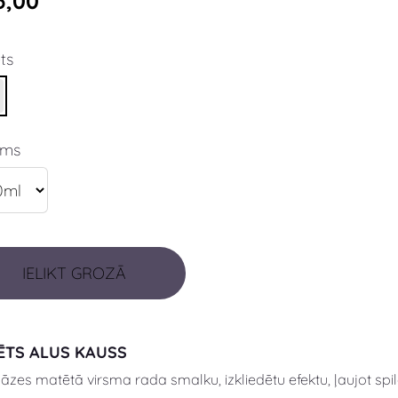
5,00
ts
ums
IELIKT GROZĀ
ĒTS ALUS KAUSS
lāzes matētā virsma rada
smalku, izkliedētu efektu, ļaujot sp