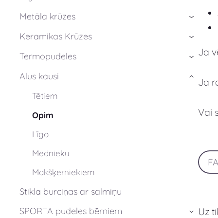
Metāla krūzes
›
Keramikas Krūzes
›
Ja v
Termopudeles
›
Alus kausi
›
Ja r
Tētiem
Vai 
Opim
Līgo
Mednieku
F
Makšķerniekiem
Stikla burciņas ar salmiņu
Uz t
SPORTA pudeles bērniem
›