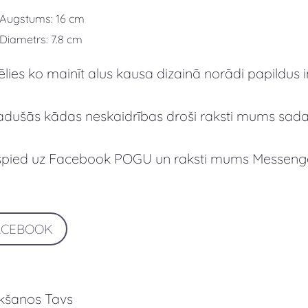
Augstums: 16 cm
Diametrs: 7.8 cm
ēlies ko mainīt alus kausa dizainā norādi papildus
adušās kādas neskaidrības droši raksti mums sad
spied uz Facebook POGU un raksti mums Messeng
ACEBOOK
ikšanos Tavs