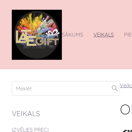
SĀKUMS
VEIKALS
PI
Veika
O
VEIKALS
IZVĒLIES PRECI