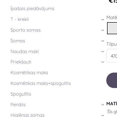
€1
Īpašais piedāvājums
Matē
T - krekli
›
Sporta somas
›
Somas
›
Tilp
Naudas maki
›
Priekšauti
›
Kosmētikas maks
Kosmētikas maks+spogulitis
Spogulītis
MAT
Penālis
›
Šīs g
Higiēnas somas
›