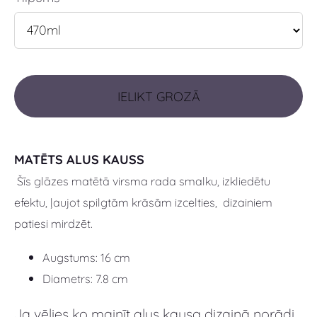
IELIKT GROZĀ
MATĒTS ALUS KAUSS
Šīs glāzes matētā virsma rada
smalku, izkliedētu
efektu, ļaujot spilgtām krāsām izcelties, dizainiem
patiesi mirdzēt.
Augstums: 16 cm
Diametrs: 7.8 cm
Ja vēlies ko mainīt alus kausa dizainā norādi