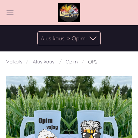
Alus kausi > Opim
Veikals
Alus kausi
Opim
OP2