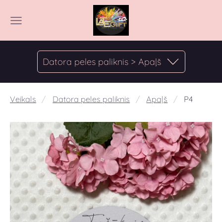
Datora peles paliknis > Apaļš
Veikals
Datora peles paliknis
Apaļš
P4