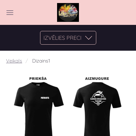
IZVĒLIES PRECI
Veikals
Dizains1