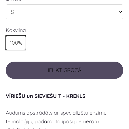
Kokvilna
100%
IELIKT GROZĀ
VĪRIEŠU un SIEVIEŠU T - KREKLS
Audums apstrādāts ar specializētu enzīmu
tehnoloģiju, padarot to īpaši piemērotu