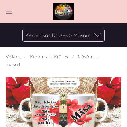
Keramikas Krūzes > Māsām
Veikals
Keramikas Krūzes
Māsām
masa4