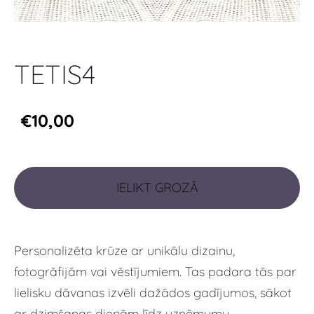
TETIS4
€10,00
IELIKT GROZĀ
Personalizēta krūze ar unikālu dizainu,
fotogrāfijām vai vēstījumiem. Tas padara tās par
lielisku dāvanas izvēli dažādos gadījumos, sākot
ar dzimšanas dienām līdz uzņēmumu