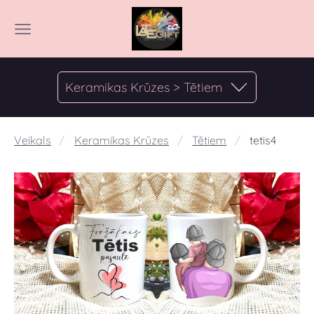
Keramikas Krūzes > Tētiem
Veikals
Keramikas Krūzes
Tētiem
tetis4