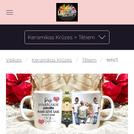
Keramikas Krūzes > Tētiem
Veikals
Keramikas Krūzes
Tētiem
tetis5