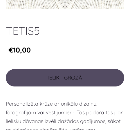
TETIS5
€10,00
IELIKT GROZĀ
Personalizēta krūze ar unikālu dizainu,
fotogrāfijām vai vēstījumiem. Tas padara tās par
lielisku dāvanas izvēli dažādos gadījumos, sākot
ar dzimšanas dienām līdz uzņēmumu