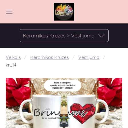
Keramikas Krūzes > Vēstījuma
Veikals
Keramikas Krūzes
Vēstījuma
kru14