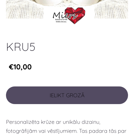
KRU5
€10,00
IELIKT GROZĀ
Personalizēta krūze ar unikālu dizainu,
fotogrāfijām vai vēstījumiem. Tas padara tās par