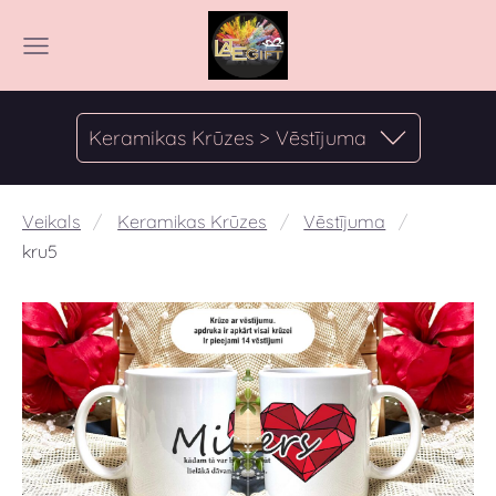
Keramikas Krūzes > Vēstījuma
Veikals
Keramikas Krūzes
Vēstījuma
kru5