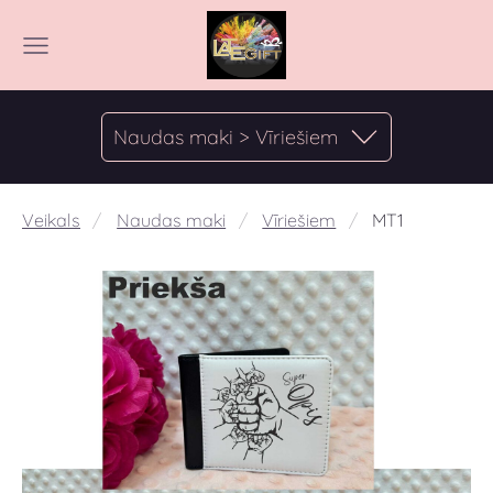
Naudas maki > Vīriešiem
Veikals
Naudas maki
Vīriešiem
MT1