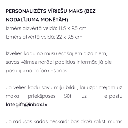
PERSONALIZĒTS VĪRIEŠU MAKS (BEZ
NODALĪJUMA MONĒTĀM)
Izmērs aizvērtā veidā: 11.5 x 9.5 cm
Izmērs atvērtā veidā: 22 x 9.5 cm
Izvēlies kādu no mūsu esošajiem dizainiem,
savas vēlmes norādi papildus informācijā pie
pasūtījuma noformēšanas.
Ja vēlies kādu savu mīļu bildi , lai uzprintējam uz
maka priekšpuses Sūti uz e-pastu
lategift@inbox.lv
Ja radušās kādas neskaidrības droši raksti mums