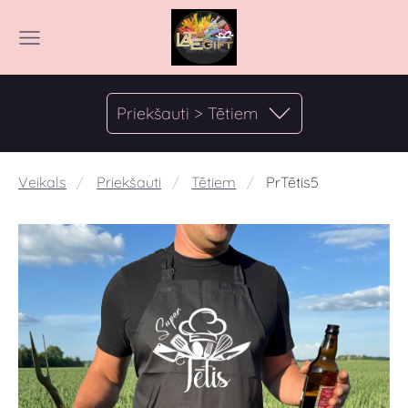
Priekšauti > Tētiem
Veikals
Priekšauti
Tētiem
PrTētis5