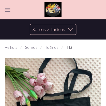
Somas > Tašiņas
Veikals
Somas
Tašiņas
T13