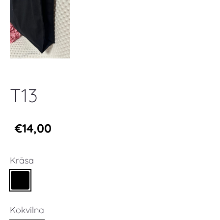
T13
€14,00
Krāsa
Kokvilna