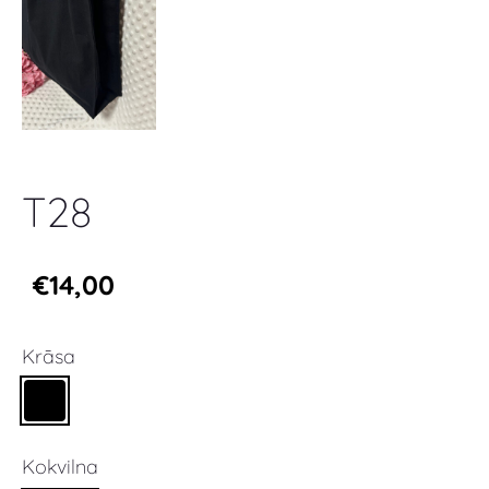
T28
€14,00
Krāsa
Kokvilna