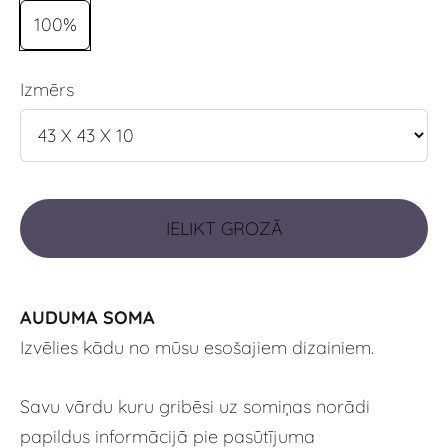
100%
Izmērs
IELIKT GROZĀ
AUDUMA SOMA
Izvēlies kādu no mūsu esošajiem dizainiem.
Savu vārdu kuru gribēsi uz somiņas norādi
papildus informācijā pie pasūtījuma