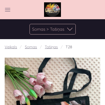
Somas > Tašiņas
Veikals
Somas
Tašiņas
T28