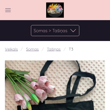
Somas > Tašiņas
Veikals
Somas
Tašiņas
T3