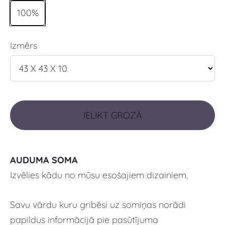
100%
Izmērs
IELIKT GROZĀ
AUDUMA SOMA
Izvēlies kādu no mūsu esošajiem dizainiem.
Savu vārdu kuru gribēsi uz somiņas norādi
papildus informācijā pie pasūtījuma