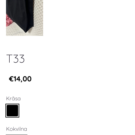
T33
€14,00
Krāsa
Kokvilna