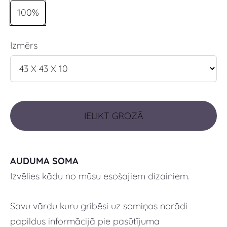
100%
Izmērs
IELIKT GROZĀ
AUDUMA SOMA
Izvēlies kādu no mūsu esošajiem dizainiem.
Savu vārdu kuru gribēsi uz somiņas norādi
papildus informācijā pie pasūtījuma