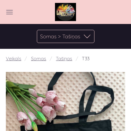
Somas > Tašiņas
Veikals
Somas
Tašiņas
T33