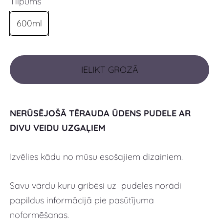
Tilpums
600ml
IELIKT GROZĀ
NERŪSĒJOŠĀ TĒRAUDA ŪDENS PUDELE AR
DIVU VEIDU UZGAĻIEM
Izvēlies kādu no mūsu esošajiem dizainiem.
Savu vārdu kuru gribēsi uz pudeles norādi
papildus informācijā pie pasūtījuma
noformēšanas.