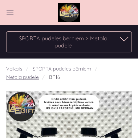
SPORTA pudeles bērniem > Metala
pudele
Veikals
SPORTA pudeles bērniem
Metala pudele
BP16