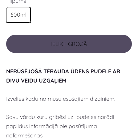
Tilpums
600ml
IELIKT GROZĀ
NERŪSĒJOŠĀ TĒRAUDA ŪDENS PUDELE AR
DIVU VEIDU UZGAĻIEM
Izvēlies kādu no mūsu esošajiem dizainiem.
Savu vārdu kuru gribēsi uz pudeles norādi
papildus informācijā pie pasūtījuma
noformēšanas.