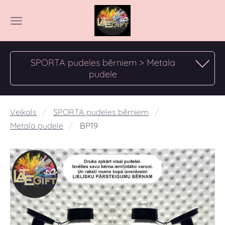
SPORTA pudeles bērniem > Metala
pudele
Veikals
SPORTA pudeles bērniem
Metala pudele
BP19