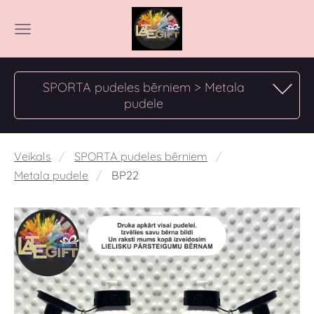
SPORTA pudeles bērniem > Metala
pudele
Veikals
SPORTA pudeles bērniem
Metala pudele
BP22