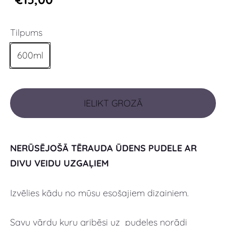
Tilpums
600ml
IELIKT GROZĀ
NERŪSĒJOŠĀ TĒRAUDA ŪDENS PUDELE AR
DIVU VEIDU UZGAĻIEM
Izvēlies kādu no mūsu esošajiem dizainiem.
Savu vārdu kuru gribēsi uz pudeles norādi