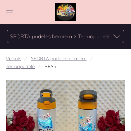
SPORTA pudeles bērniem > Termopudele
Veikals
SPORTA pudeles bērniem
Termopudele
BPA5