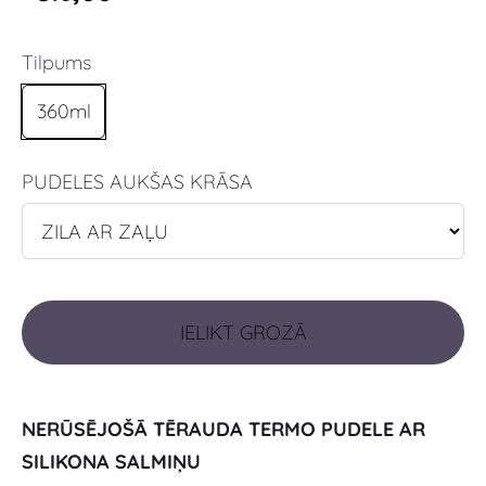
Tilpums
360ml
PUDELES AUKŠAS KRĀSA
IELIKT GROZĀ
NERŪSĒJOŠĀ TĒRAUDA TERMO PUDELE AR
SILIKONA SALMIŅU