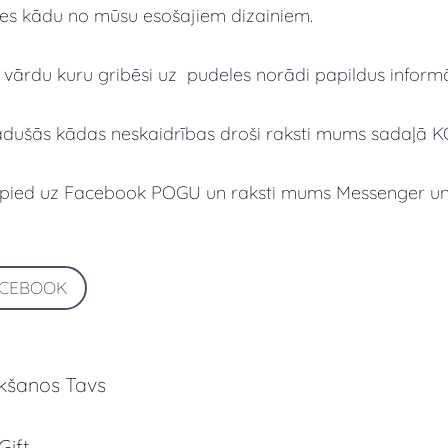
lies kādu no mūsu esošajiem dizainiem.
 vārdu kuru gribēsi uz pudeles norādi papildus inform
adušās kādas neskaidrības droši raksti mums sadaļā 
spied uz Facebook POGU un raksti mums Messenger un s
ACEBOOK
ikšanos Tavs
Gift