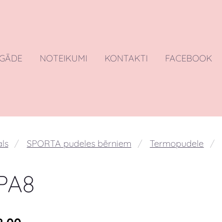
EGĀDE
NOTEIKUMI
KONTAKTI
FACEBOOK
ls
SPORTA pudeles bērniem
Termopudele
PA8