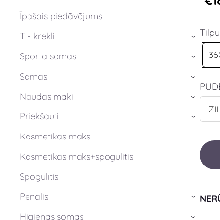
€1
Īpašais piedāvājums
Tilp
T - krekli
›
36
Sporta somas
›
Somas
›
PUD
Naudas maki
›
Priekšauti
›
Kosmētikas maks
Kosmētikas maks+spogulitis
Spogulītis
Penālis
NER
›
Higiēnas somas
›