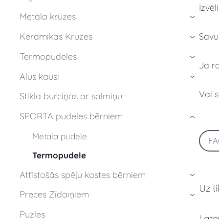
Izvē
Metāla krūzes
›
Savu
Keramikas Krūzes
›
Termopudeles
›
Ja r
Alus kausi
›
Vai 
Stikla burciņas ar salmiņu
SPORTA pudeles bērniem
›
Metala pudele
F
Termopudele
Attīstošās spēļu kastes bērniem
›
Uz t
Preces Zīdaiņiem
›
Puzles
Late