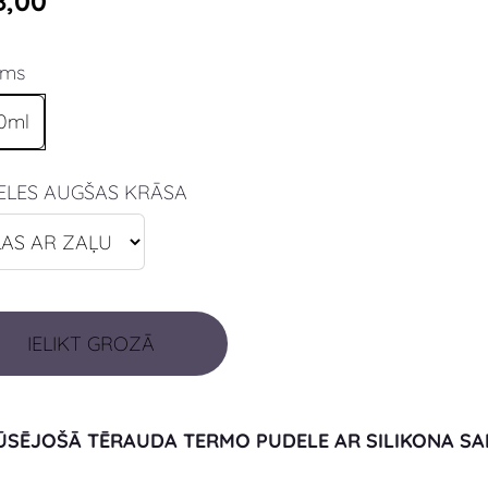
8,00
ums
0ml
ELES AUGŠAS KRĀSA
IELIKT GROZĀ
ŪSĒJOŠĀ TĒRAUDA TERMO PUDELE AR SILIKONA SA