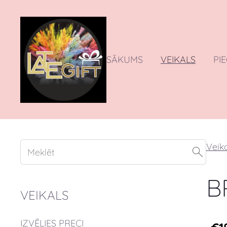
SĀKUMS
VEIKALS
PI
Veika
B
VEIKALS
IZVĒLIES PRECI