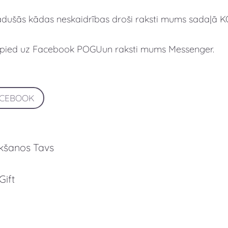
adušās kādas neskaidrības droši raksti mums sadaļā 
spied uz Facebook POGUun raksti mums Messenger.
ACEBOOK
ikšanos Tavs
Gift