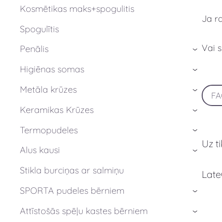
Kosmētikas maks+spogulitis
Ja r
Spogulītis
Vai 
Penālis
›
Higiēnas somas
›
Metāla krūzes
›
F
Keramikas Krūzes
›
Termopudeles
›
Uz t
Alus kausi
›
Stikla burciņas ar salmiņu
Late
SPORTA pudeles bērniem
›
Attīstošās spēļu kastes bērniem
›