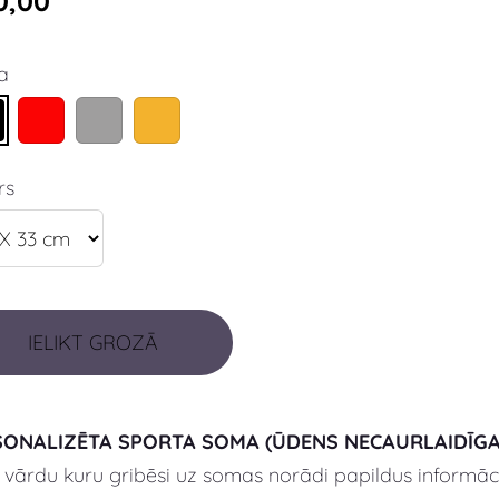
0,00
a
rs
IELIKT GROZĀ
SONALIZĒTA SPORTA SOMA (ŪDENS NECAURLAIDĪGA
 vārdu kuru gribēsi uz somas norādi papildus informāc