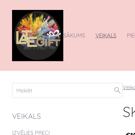
SĀKUMS
VEIKALS
PI
Veika
S
VEIKALS
IZVĒLIES PRECI