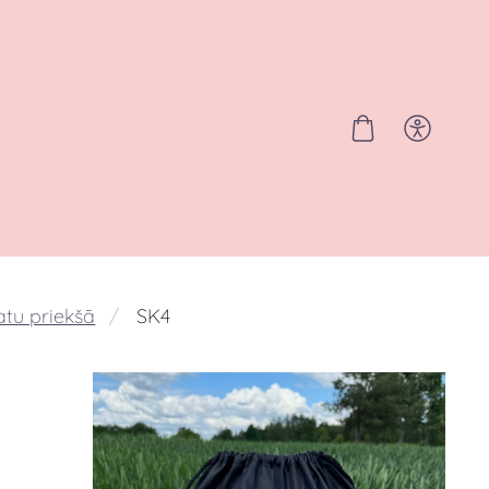
atu priekšā
SK4