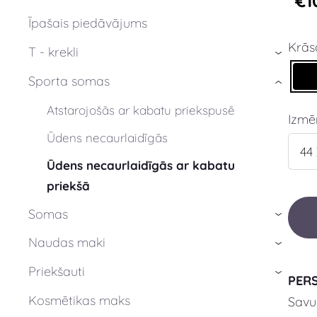
€1
Īpašais piedāvājums
Krās
T - krekli
›
Sporta somas
›
Atstarojošās ar kabatu priekspusē
Izmē
Ūdens necaurlaidīgās
Ūdens necaurlaidīgās ar kabatu
priekšā
Somas
›
Naudas maki
›
Priekšauti
›
PER
Kosmētikas maks
Savu