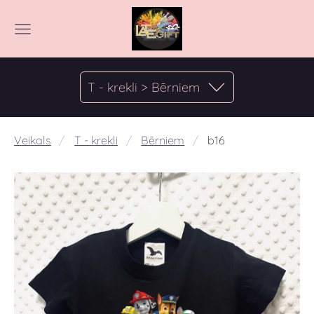
T - krekli > Bērniem
Veikals
T - krekli
Bērniem
b16