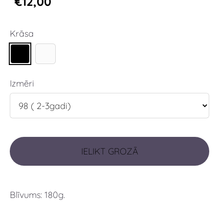
€12,00
Krāsa
Izmēri
IELIKT GROZĀ
Blīvums: 180g.