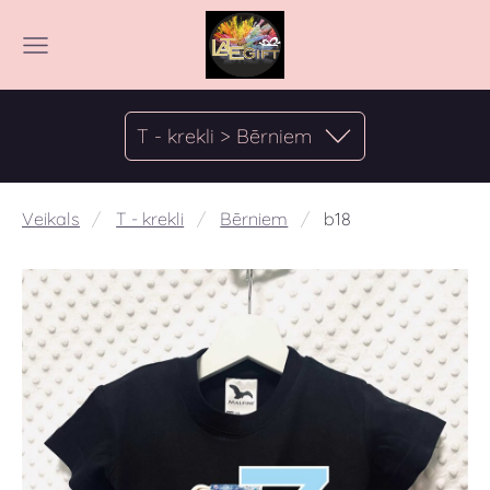
T - krekli > Bērniem
Veikals
T - krekli
Bērniem
b18