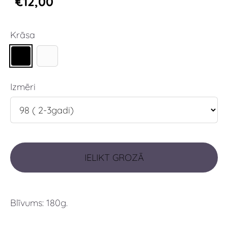
€12,00
Krāsa
Izmēri
IELIKT GROZĀ
Blīvums: 180g.