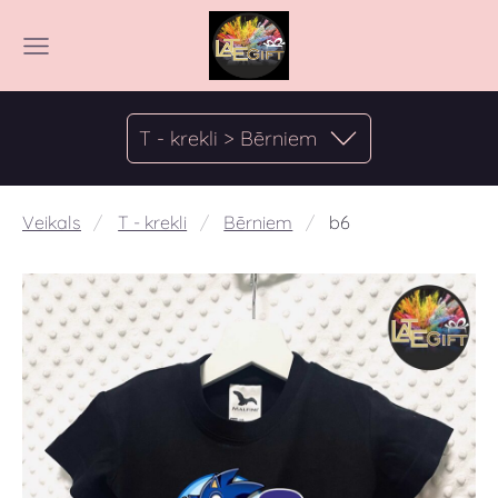
T - krekli > Bērniem
Veikals
T - krekli
Bērniem
b6