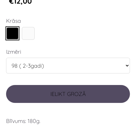
€12,00
Krāsa
Izmēri
IELIKT GROZĀ
Blīvums: 180g.