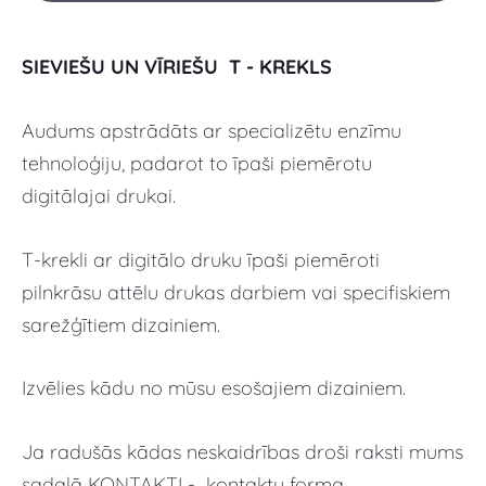
SIEVIEŠU UN VĪRIEŠU T - KREKLS
Audums apstrādāts ar specializētu enzīmu
tehnoloģiju, padarot to īpaši piemērotu
digitālajai drukai.
T-krekli ar digitālo druku īpaši piemēroti
pilnkrāsu attēlu drukas darbiem vai specifiskiem
sarežģītiem dizainiem.
Izvēlies kādu no mūsu esošajiem dizainiem.
Ja radušās kādas neskaidrības droši raksti mums
sadaļā KONTAKTI - kontaktu forma.