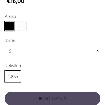
€16,00
Krāsa
Izmēri
Kokvilna
100%
IELIKT GROZĀ