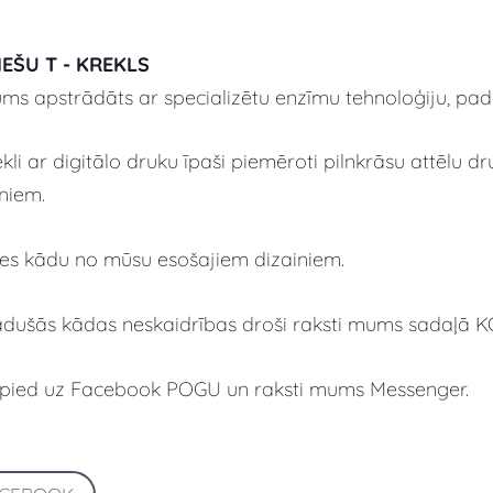
IEŠU T - KREKLS
s apstrādāts ar specializētu enzīmu tehnoloģiju, padar
kli ar digitālo druku īpaši piemēroti pilnkrāsu attēlu 
niem.
lies kādu no mūsu esošajiem dizainiem.
adušās kādas neskaidrības droši raksti mums sadaļā 
spied uz Facebook POGU un raksti mums Messenger.