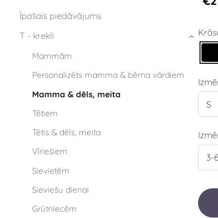
€2
Īpašais piedāvājums
Krās
T - krekli
›
Mammām
Personalizēts mamma & bērna vārdiem
Izm
Mamma & dēls, meita
Tētiem
Tētis & dēls, meita
Izmē
Vīriešiem
Sievietēm
Sieviešu dienai
Grūtniecēm