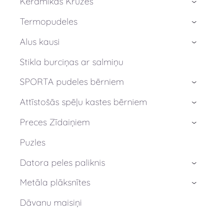
Keramikas Krūzes
›
Termopudeles
›
Alus kausi
›
Stikla burciņas ar salmiņu
SPORTA pudeles bērniem
›
Attīstošās spēļu kastes bērniem
›
Preces Zīdaiņiem
›
Puzles
Datora peles paliknis
›
Metāla plāksnītes
›
Dāvanu maisiņi