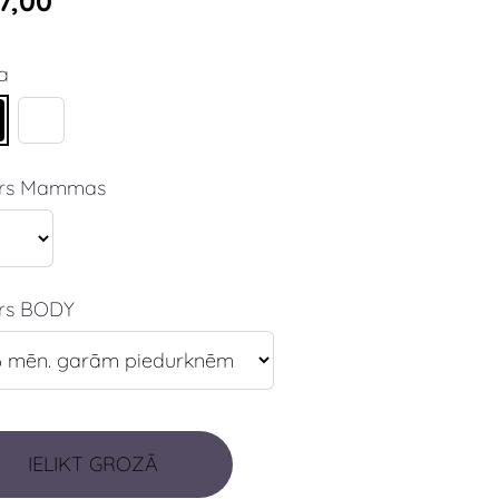
7,00
a
ērs Mammas
rs BODY
IELIKT GROZĀ