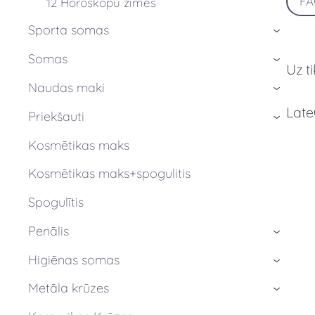
F
12 Horoskopu zīmes
Sporta somas
›
Somas
›
Uz t
Naudas maki
›
Late
Priekšauti
›
Kosmētikas maks
Kosmētikas maks+spogulitis
Spogulītis
Penālis
›
Higiēnas somas
›
Metāla krūzes
›