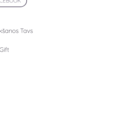
ACEBOOK
ikšanos Tavs
Gift