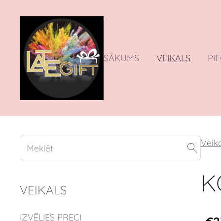
SĀKUMS
VEIKALS
PI
Veika
K
VEIKALS
IZVĒLIES PRECI