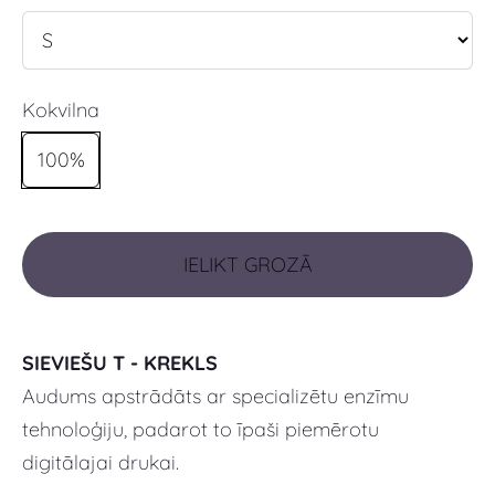
Kokvilna
100%
IELIKT GROZĀ
SIEVIEŠU T - KREKLS
Audums apstrādāts ar specializētu enzīmu
tehnoloģiju, padarot to īpaši piemērotu
digitālajai drukai.