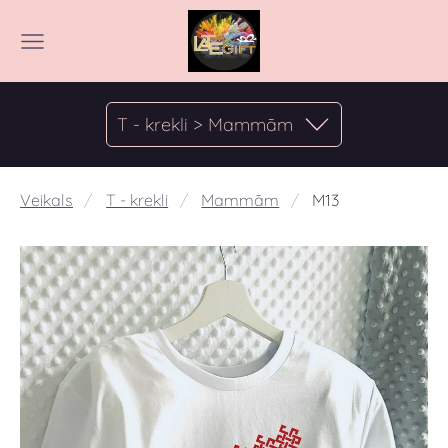
T - krekli > Mammām
Veikals
T - krekli
Mammām
M13