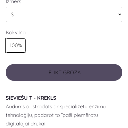
Izmērs
Kokvilna
100%
IELIKT GROZĀ
SIEVIEŠU T - KREKLS
Audums apstrādāts ar specializētu enzīmu
tehnoloģiju, padarot to īpaši piemērotu
digitālajai drukai.