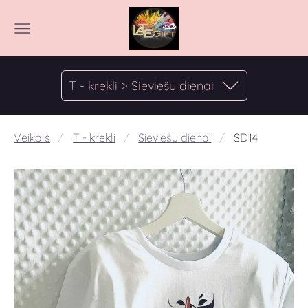
T - krekli > Sieviešu dienai
Veikals
T - krekli
Sieviešu dienai
SD14