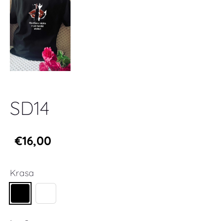
SD14
€16,00
Krasa