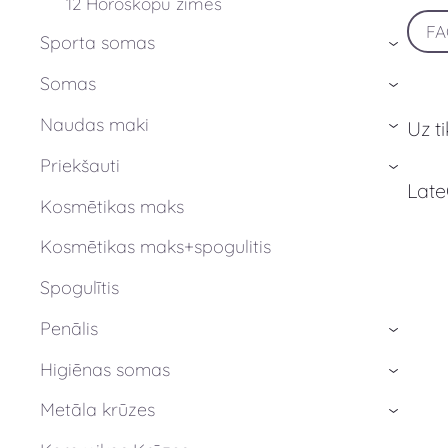
12 Horoskopu zīmes
F
Sporta somas
›
Somas
›
Naudas maki
Uz t
›
Priekšauti
›
Late
Kosmētikas maks
Kosmētikas maks+spogulitis
Spogulītis
Penālis
›
Higiēnas somas
›
Metāla krūzes
›