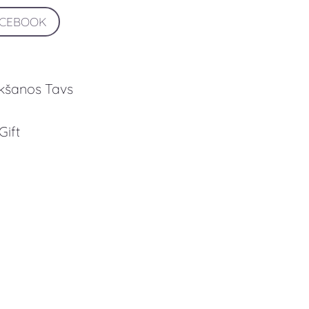
ACEBOOK
ikšanos Tavs
Gift