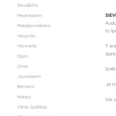
Sieva&Vīrs
SIEV
Medniekiem
Audu
Makšķerniekiem
to īp
Vecpuišu
T-kre
Vecmeita
darb
Opim
Omei
Izvē
Jauniešiem
Ja r
Bērniem
Hokejs
Vai 
Vārdu īpašības