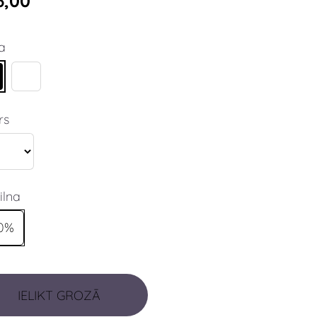
6,00
a
rs
ilna
0%
IELIKT GROZĀ