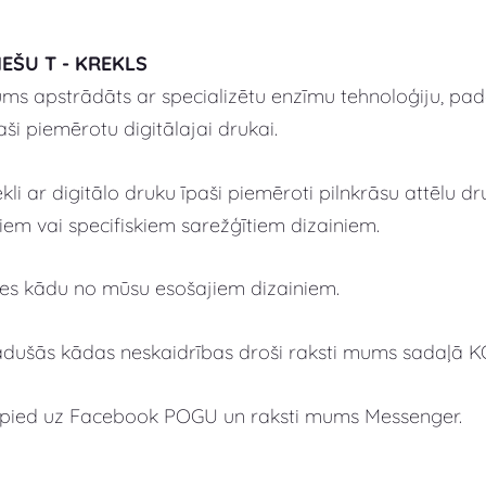
IEŠU T - KREKLS
ms apstrādāts ar specializētu enzīmu tehnoloģiju, pad
aši piemērotu digitālajai drukai.
kli ar digitālo druku īpaši piemēroti pilnkrāsu attēlu d
iem vai specifiskiem sarežģītiem dizainiem.
lies kādu no mūsu esošajiem dizainiem.
adušās kādas neskaidrības droši raksti mums sadaļā 
spied uz Facebook POGU un raksti mums Messenger.