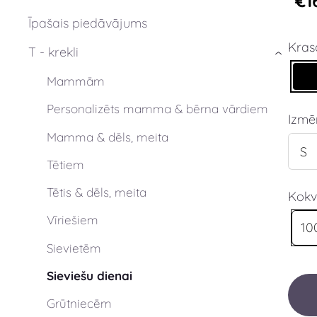
€1
Īpašais piedāvājums
Kras
T - krekli
›
Mammām
Personalizēts mamma & bērna vārdiem
Izmē
Mamma & dēls, meita
Tētiem
Tētis & dēls, meita
Kokv
Vīriešiem
10
Sievietēm
Sieviešu dienai
Grūtniecēm