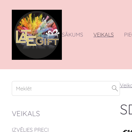
SĀKUMS
VEIKALS
PI
Veika
S
VEIKALS
IZVĒLIES PRECI