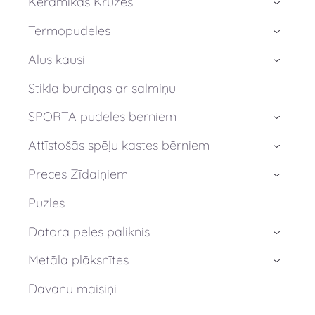
Keramikas Krūzes
›
Termopudeles
›
Alus kausi
›
Stikla burciņas ar salmiņu
SPORTA pudeles bērniem
›
Attīstošās spēļu kastes bērniem
›
Preces Zīdaiņiem
›
Puzles
Datora peles paliknis
›
Metāla plāksnītes
›
Dāvanu maisiņi