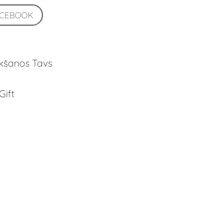
ACEBOOK
ikšanos Tavs
Gift