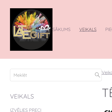
SĀKUMS
VEIKALS
PI
Veika
T
VEIKALS
IZVĒLIES PRECI