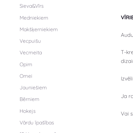
Sieva&Vīrs
VĪRI
Medniekiem
Makšķerniekiem
Audum
Vecpuišu
T-kre
Vecmeita
dizai
Opim
Omei
Izvē
Jauniešiem
Ja r
Bērniem
Hokejs
Vai 
Vārdu īpašības