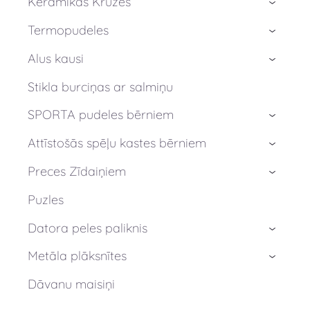
Keramikas Krūzes
›
Termopudeles
›
Alus kausi
›
Stikla burciņas ar salmiņu
SPORTA pudeles bērniem
›
Attīstošās spēļu kastes bērniem
›
Preces Zīdaiņiem
›
Puzles
Datora peles paliknis
›
Metāla plāksnītes
›
Dāvanu maisiņi