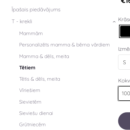
€1
Īpašais piedāvājums
Krās
T - krekli
›
Mammām
Personalizēts mamma & bērna vārdiem
Izmē
Mamma & dēls, meita
Tētiem
Tētis & dēls, meita
Kokv
Vīriešiem
10
Sievietēm
Sieviešu dienai
Grūtniecēm