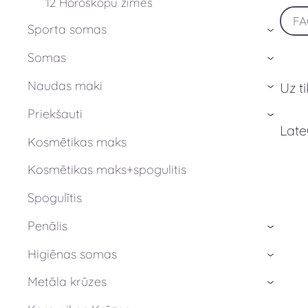
12 Horoskopu zīmes
F
Sporta somas
›
Somas
›
Naudas maki
Uz t
›
Priekšauti
›
Late
Kosmētikas maks
Kosmētikas maks+spogulitis
Spogulītis
Penālis
›
Higiēnas somas
›
Metāla krūzes
›