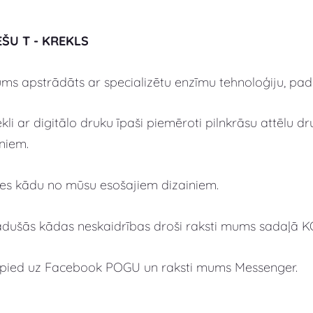
EŠU T - KREKLS
s apstrādāts ar specializētu enzīmu tehnoloģiju, padar
kli ar digitālo druku īpaši piemēroti pilnkrāsu attēlu 
niem.
lies kādu no mūsu esošajiem dizainiem.
adušās kādas neskaidrības droši raksti mums sadaļā 
spied uz Facebook POGU un raksti mums Messenger.