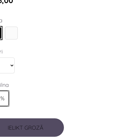
6,00
a
ri
ilna
0%
IELIKT GROZĀ