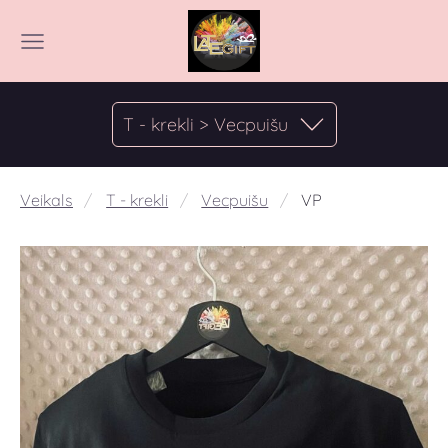
T - krekli > Vecpuišu
Veikals
T - krekli
Vecpuišu
VP