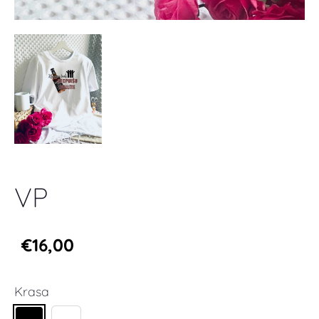
VP
€16,00
Krasa