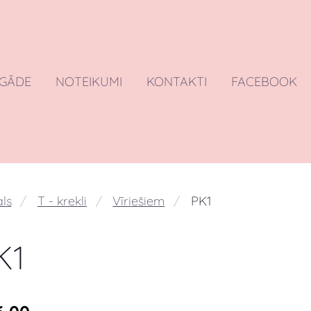
EGĀDE
NOTEIKUMI
KONTAKTI
FACEBOOK
ls
T - krekli
Vīriešiem
PK1
K1