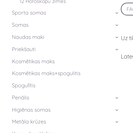
12 Horoskopu zīmes
F
Sporta somas
›
Somas
›
Naudas maki
Uz t
›
Priekšauti
›
Late
Kosmētikas maks
Kosmētikas maks+spogulitis
Spogulītis
Penālis
›
Higiēnas somas
›
Metāla krūzes
›