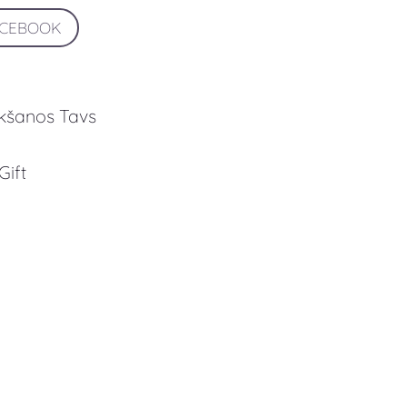
ACEBOOK
ikšanos Tavs
Gift