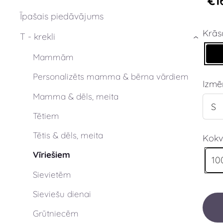
€1
Īpašais piedāvājums
Krās
T - krekli
›
Mammām
Personalizēts mamma & bērna vārdiem
Izmē
Mamma & dēls, meita
Tētiem
Tētis & dēls, meita
Kokv
Vīriešiem
10
Sievietēm
Sieviešu dienai
Grūtniecēm