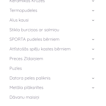
Keramikas Krūzes
›
Termopudeles
›
Alus kausi
›
Stikla burciņas ar salmiņu
SPORTA pudeles bērniem
›
Attīstošās spēļu kastes bērniem
›
Preces Zīdaiņiem
›
Puzles
Datora peles paliknis
›
Metāla plāksnītes
›
Dāvanu maisiņi