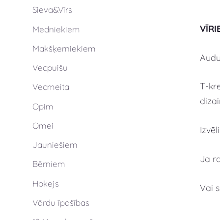
Sieva&Vīrs
VĪRI
Medniekiem
Makšķerniekiem
Audum
Vecpuišu
T-kre
Vecmeita
dizai
Opim
Omei
Izvē
Jauniešiem
Ja r
Bērniem
Hokejs
Vai 
Vārdu īpašības