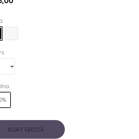
6,00
a
rs
ilna
0%
IELIKT GROZĀ