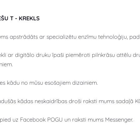
EŠU T - KREKLS
s apstrādāts ar specializētu enzīmu tehnoloģiju, padar
kli ar digitālo druku īpaši piemēroti pilnkrāsu attēlu 
niem.
lies kādu no mūsu esošajiem dizainiem.
adušās kādas neskaidrības droši raksti mums sadaļā 
spied uz Facebook POGU un raksti mums Messenger.