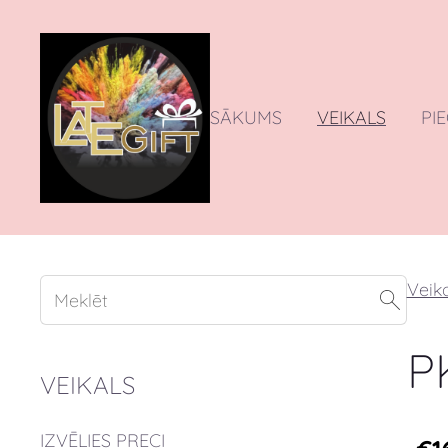
SĀKUMS
VEIKALS
PI
Veika
P
VEIKALS
IZVĒLIES PRECI