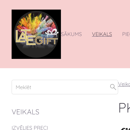
SĀKUMS
VEIKALS
PI
Veika
P
VEIKALS
IZVĒLIES PRECI