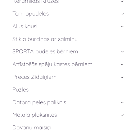
Keramikas Krūzes
›
Termopudeles
›
Alus kausi
›
Stikla burciņas ar salmiņu
SPORTA pudeles bērniem
›
Attīstošās spēļu kastes bērniem
›
Preces Zīdaiņiem
›
Puzles
Datora peles paliknis
›
Metāla plāksnītes
›
Dāvanu maisiņi