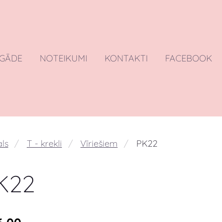
EGĀDE
NOTEIKUMI
KONTAKTI
FACEBOOK
ls
T - krekli
Vīriešiem
PK22
K22