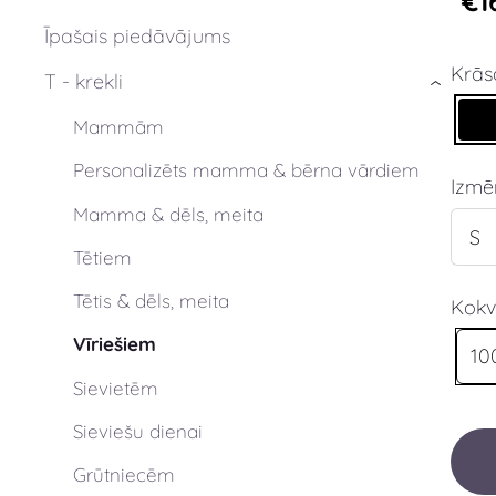
€1
Īpašais piedāvājums
Krās
T - krekli
›
Mammām
Personalizēts mamma & bērna vārdiem
Izmē
Mamma & dēls, meita
Tētiem
Tētis & dēls, meita
Kokv
Vīriešiem
10
Sievietēm
Sieviešu dienai
Grūtniecēm