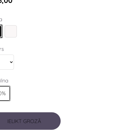
6,00
a
rs
ilna
0%
IELIKT GROZĀ