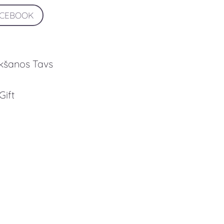
ACEBOOK
ikšanos Tavs
Gift