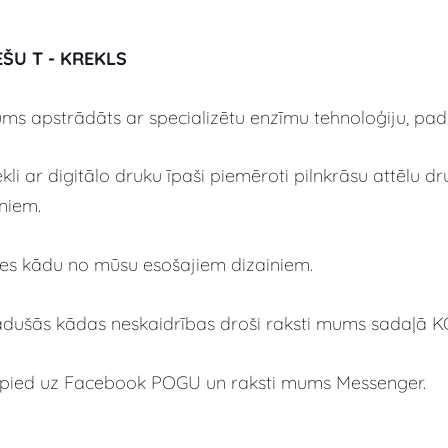
EŠU T - KREKLS
s apstrādāts ar specializētu enzīmu tehnoloģiju, padar
kli ar digitālo druku īpaši piemēroti pilnkrāsu attēlu 
niem.
lies kādu no mūsu esošajiem dizainiem.
adušās kādas neskaidrības droši raksti mums sadaļā 
spied uz Facebook POGU un raksti mums Messenger.