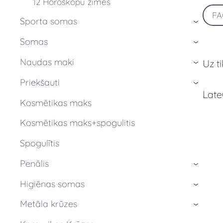
12 Horoskopu zīmes
F
Sporta somas
›
Somas
›
Naudas maki
Uz t
›
Priekšauti
›
Late
Kosmētikas maks
Kosmētikas maks+spogulitis
Spogulītis
Penālis
›
Higiēnas somas
›
Metāla krūzes
›