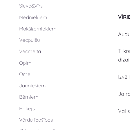
Sieva&Vīrs
VĪRI
Medniekiem
Makšķerniekiem
Audum
Vecpuišu
T-kre
Vecmeita
dizai
Opim
Omei
Izvē
Jauniešiem
Ja r
Bērniem
Hokejs
Vai 
Vārdu īpašības