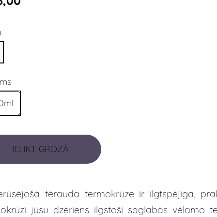
8,00
a
ums
0ml
IELIKT GROZĀ
erūsējošā tērauda termokrūze ir ilgtspējīga, pra
okrūzi jūsu dzēriens ilgstoši saglabās vēlamo 