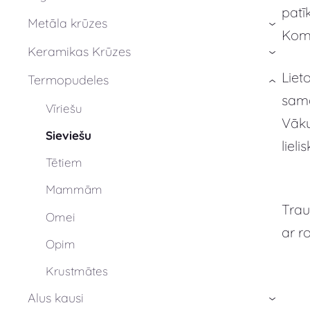
patī
Metāla krūzes
›
Komp
Keramikas Krūzes
›
Liet
Termopudeles
›
sama
Vīriešu
Vāku
Sieviešu
liel
Tētiem
Mammām
Trau
Omei
ar r
Opim
Krustmātes
Alus kausi
›