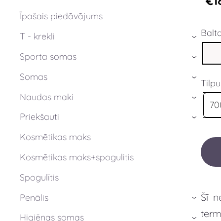
€1
Īpašais piedāvājums
Balt
T - krekli
›
Sporta somas
›
Somas
›
Tilp
Naudas maki
›
70
Priekšauti
›
Kosmētikas maks
Kosmētikas maks+spogulitis
Spogulītis
Šī n
Penālis
›
term
Higiēnas somas
›