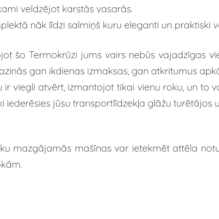
kami veldzējot karstās vasarās.
lektā nāk līdzi salmiņš kuru eleganti un praktiski 
ojot šo Termokrūzi jums vairs nebūs vajadzīgas vi
zinās gan ikdienas izmaksas, gan atkritumus apkā
 ir viegli atvērt, izmantojot tikai vienu roku, un to 
iski iederēsies jūsu transportlīdzekļa glāžu turētāj
ku mazgājamās mašīnas var ietekmēt attēla notur
okām.