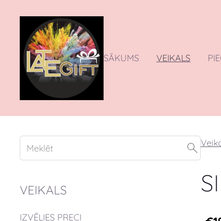
SĀKUMS
VEIKALS
PI
Veika
S
VEIKALS
IZVĒLIES PRECI