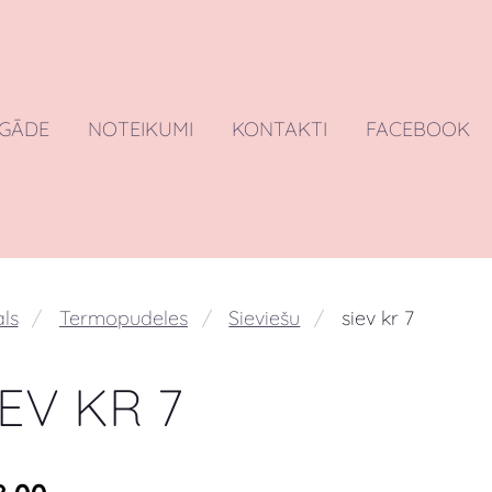
EGĀDE
NOTEIKUMI
KONTAKTI
FACEBOOK
ls
Termopudeles
Sieviešu
siev kr 7
IEV KR 7