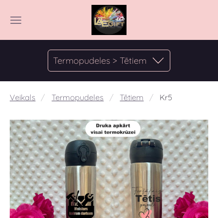
Termopudeles > Tētiem
Veikals
Termopudeles
Tētiem
Kr5