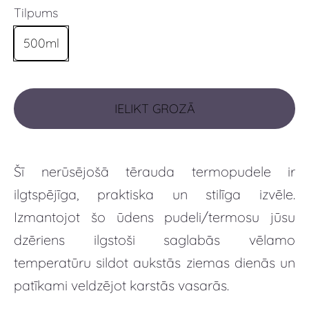
Tilpums
500ml
IELIKT GROZĀ
Šī nerūsējošā tērauda termopudele ir
ilgtspējīga, praktiska un stilīga izvēle.
Izmantojot šo ūdens pudeli/termosu jūsu
dzēriens ilgstoši saglabās vēlamo
temperatūru sildot aukstās ziemas dienās un
patīkami veldzējot karstās vasarās.