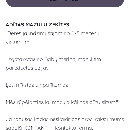
ADĪTAS MAZUĻU ZEĶĪTES
Derēs jaundzimušajam no 0-3 mēnešu
vecumam.
Izgatavotas no Baby merino, mazuļiem
paredzētās dzijas.
Ļoti mīkstas un patīkamas.
Mēs rūpējamies lai mazuļa kājiņas būtu siltumā.
Ja radušās kādas neskaidrības droši raksti mums
sadaļā KONTAKTI - kontaktu forma.