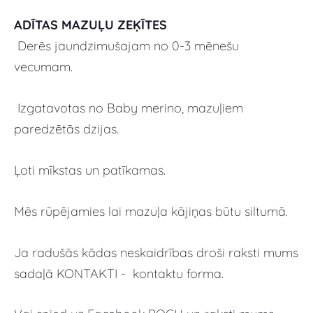
ADĪTAS MAZUĻU ZEĶĪTES
Derēs jaundzimušajam no 0-3 mēnešu
vecumam.
Izgatavotas no Baby merino, mazuļiem
paredzētās dzijas.
Ļoti mīkstas un patīkamas.
Mēs rūpējamies lai mazuļa kājiņas būtu siltumā.
Ja radušās kādas neskaidrības droši raksti mums
sadaļā KONTAKTI - kontaktu forma.