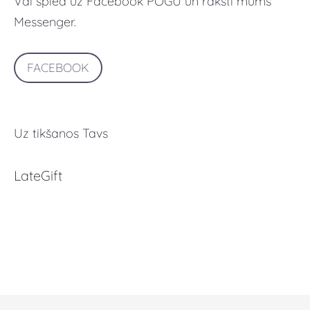
Vai spied uz Facebook POGU un raksti mums
Messenger.
FACEBOOK
Uz tikšanos Tavs
LateGift